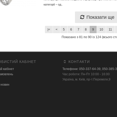
категорії – од..
Показати ще
|<
<
5
6
7
8
9
10
11
Показано з 81 по 90 із 124 (всього ст
БИСТИЙ КАБІНЕТ
КОНТАКТИ
й кабінет
Телефони: 050-337-64-39, 050-385-
замовлень
Час роботи: Пн-Пт 10:00 - 16:00
Українa, м. Київ, пр-т.Перемоги,9
 новин