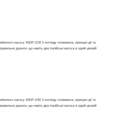
8
либинного насосу 4SDP-2/28 З погляду споживача, принцип дії та
равильно думати, що навіть два італійські насоси в одній ціновій
0
либинного насосу 4SDP-2/40 З погляду споживача, принцип дії та
равильно думати, що навіть два італійські насоси в одній ціновій
4