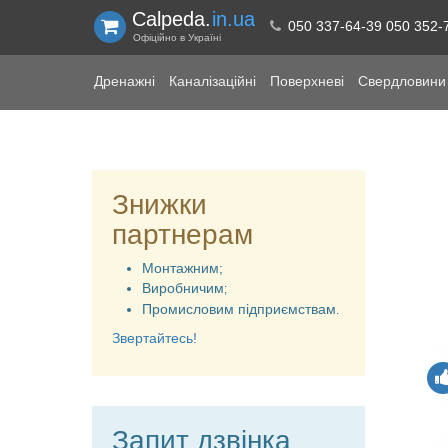
Calpeda.
in.ua
050 337-64-39 050 352-
Офіційно в Україні
Дренажні
Каналізаційні
Поверхневі
Свердловини 
Знижки
партнерам
Монтажним;
Виробничим
;
Промисловим підприємствам
.
Звертайтесь!
Запит дзвінка