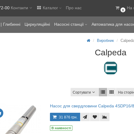
72-00
Контакти
Каталог
Про нас
На 
0
| Глибинні
Циркуляційні
Насосні станції
Автоматика для насо
Виробник
Calped
Calpeda
Сортувати
На сторін
Насос для свердловини Calpeda 4SDP16/
31 876 грн.
В наявності