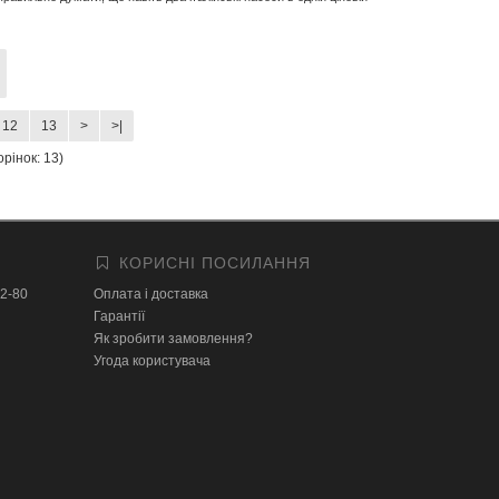
12
13
>
>|
орінок: 13)
КОРИСНІ ПОСИЛАННЯ
32-80
Оплата і доставка
Гарантії
Як зробити замовлення?
Угода користувача