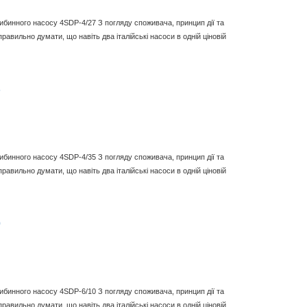
либинного насосу 4SDP-4/27 З погляду споживача, принцип дії та
равильно думати, що навіть два італійські насоси в одній ціновій
5
либинного насосу 4SDP-4/35 З погляду споживача, принцип дії та
равильно думати, що навіть два італійські насоси в одній ціновій
0
либинного насосу 4SDP-6/10 З погляду споживача, принцип дії та
равильно думати, що навіть два італійські насоси в одній ціновій