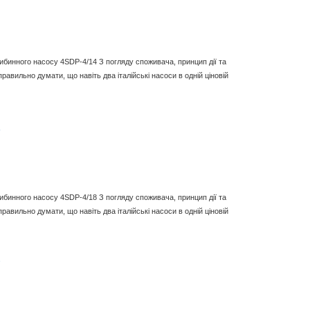
либинного насосу 4SDP-4/14 З погляду споживача, принцип дії та
равильно думати, що навіть два італійські насоси в одній ціновій
8
либинного насосу 4SDP-4/18 З погляду споживача, принцип дії та
равильно думати, що навіть два італійські насоси в одній ціновій
7