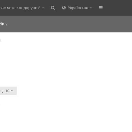
вас чекає подарунок!
Українська
сів
a
ці:
10
8