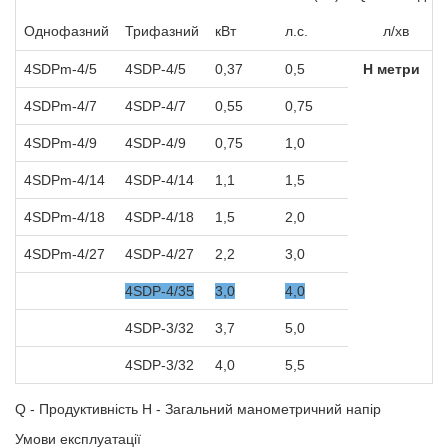
Однофазний
Трифазний
кВт
л.с.
л/хв
4SDPm-4/5
4SDP-4/5
0,37
0,5
Н метри
4SDPm-4/7
4SDP-4/7
0,55
0,75
4SDPm-4/9
4SDP-4/9
0,75
1,0
4SDPm-4/14
4SDP-4/14
1,1
1,5
4SDPm-4/18
4SDP-4/18
1,5
2,0
4SDPm-4/27
4SDP-4/27
2,2
3,0
4SDP-4/35
3,0
4,0
4SDP-3/32
3,7
5,0
4SDP-3/32
4,0
5,5
Q - Продуктивність H - Загальний манометричний напір
Умови експлуатації