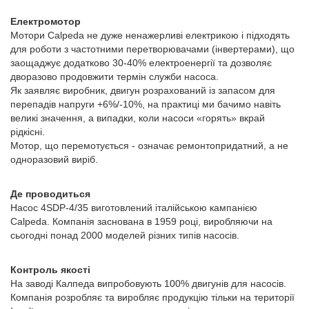
Електромотор
Мотори Calpeda не дуже ненажерливі електрикою і підходять
для роботи з частотними перетворювачами (інвертерами), що
заощаджує додатково 30-40% електроенергії та дозволяє
дворазово продовжити термін служби насоса.
Як заявляє виробник, двигун розрахований із запасом для
перепадів напруги +6%/-10%, на практиці ми бачимо навіть
великі значення, а випадки, коли насоси «горять» вкрай
рідкісні.
Мотор, що перемотується - означає ремонтопридатний, а не
одноразовий виріб.
Де проводиться
Насос 4SDP-4/35 виготовлений італійською кампанією
Calpeda. Компанія заснована в 1959 році, виробляючи на
сьогодні понад 2000 моделей різних типів насосів.
Контроль якості
На заводі Калпеда випробовують 100% двигунів для насосів.
Компанія розробляє та виробляє продукцію тільки на території