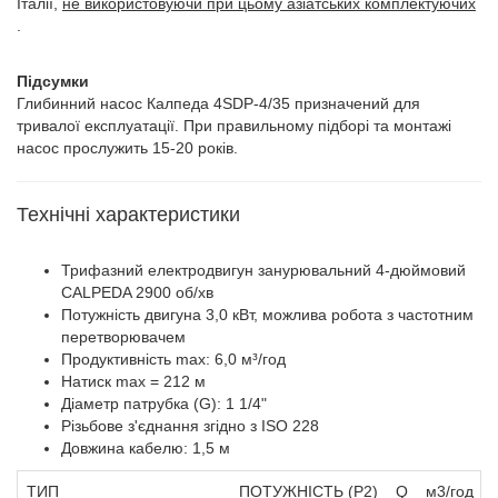
Італії,
не використовуючи при цьому азіатських комплектуючих
.
Підсумки
Глибинний насос Калпеда 4SDP-4/35 призначений для
тривалої експлуатації. При правильному підборі та монтажі
насос прослужить 15-20 років.
Технічні характеристики
Трифазний електродвигун занурювальний 4-дюймовий
CALPEDA 2900 об/хв
Потужність двигуна 3,0 кВт, можлива робота з частотним
перетворювачем
Продуктивність max: 6,0 м³/год
Натиск max = 212 м
Діаметр патрубка (G): 1 1/4"
Різьбове з'єднання згідно з ISO 228
Довжина кабелю: 1,5 м
ТИП
ПОТУЖНІСТЬ (P2)
Q
м3/год