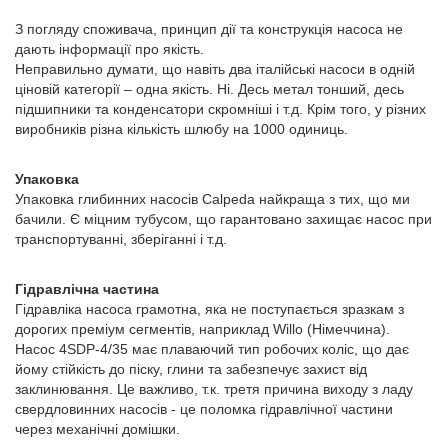
З погляду споживача, принцип дії та конструкція насоса не
дають інформації про якість.
Неправильно думати, що навіть два італійські насоси в одній
ціновій категорії – одна якість. Ні. Десь метал тонший, десь
підшипники та конденсатори скромніші і т.д. Крім того, у різних
виробників різна кількість шлюбу на 1000 одиниць.
Упаковка
Упаковка глибинних насосів Calpeda найкраща з тих, що ми
бачили. Є міцним тубусом, що гарантовано захищає насос при
транспортуванні, зберіганні і т.д.
Гідравлічна частина
Гідравліка насоса грамотна, яка не поступається зразкам з
дорогих преміум сегментів, наприклад Willo (Німеччина).
Насос 4SDP-4/35 має плаваючий тип робочих коліс, що дає
йому стійкість до піску, глини та забезпечує захист від
заклинювання. Це важливо, т.к. третя причина виходу з ладу
свердловинних насосів - це поломка гідравлічної частини
через механічні домішки.