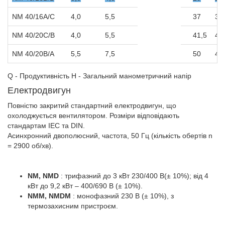
NM 40/16A/C
4,0
5,5
37
36
NM 40/20C/B
4,0
5,5
41,5
40
NM 40/20B/A
5,5
7,5
50
49
Q - Продуктивність H - Загальний манометричний напір
Електродвигун
Повністю закритий стандартний електродвигун, що
охолоджується вентилятором. Розміри відповідають
стандартам IEC та DIN.
Асинхронний двополюсний, частота, 50 Гц (кількість обертів n
= 2900 об/хв).
NM, NMD
: трифазний до 3 кВт 230/400 В(± 10%); від 4
кВт до 9,2 кВт – 400/690 В (± 10%).
NMM, NMDM
: монофазний 230 В (± 10%), з
термозахисним пристроєм.