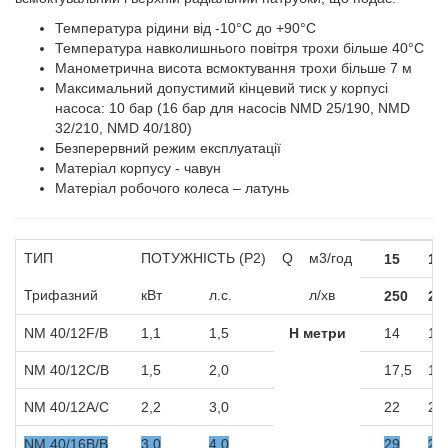
Температура рідини від -10°C до +90°C
Температура навколишнього повітря трохи більше 40°C
Манометрична висота всмоктування трохи більше 7 м
Максимальний допустимий кінцевий тиск у корпусі
насоса: 10 бар (16 бар для насосів NMD 25/190, NMD
32/210, NMD 40/180)
Безперервний режим експлуатації
Матеріал корпусу - чавун
Матеріал робочого колеса – латунь
ТИП
ПОТУЖНІСТЬ (P2)
Q
м3/год
15
16
Трифазний
кВт
л.с.
л/хв
250
28
NM 40/12F/B
1,1
1,5
Н метри
14
13
NM 40/12C/B
1,5
2,0
17,5
17
NM 40/12A/C
2,2
3,0
22
22
NM 40/16B/B
3,0
4,0
29
28