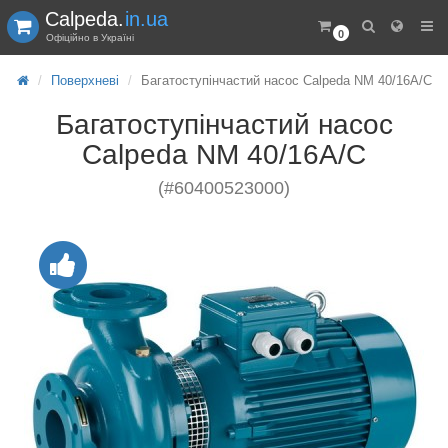
Calpeda.
in.ua
0
Офіційно в Україні
Поверхневі
Багатоступінчастий насос Calpeda NM 40/16A/C
Багатоступінчастий насос
Calpeda NM 40/16A/C
(#60400523000)