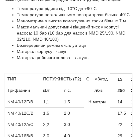
Температура рідини від -10°C до +90°C
Температура навколишнього повітря трохи більше 40°C
Манометрична висота всмоктування трохи більше 7 м
Максимальний допустимий кінцевий тиск у корпусі
насоса: 10 бар (16 бар для насосів NMD 25/190, NMD
32/210, NMD 40/180)
Безперервний режим експлуатації
Матеріал корпусу - чавун
Матеріал робочого колеса – латунь
ТИП
ПОТУЖНІСТЬ (P2)
Q
м3/год
15
16
Трифазний
кВт
л.с.
л/хв
250
28
NM 40/12F/B
1,1
1,5
Н метри
14
13
NM 40/12C/B
1,5
2,0
17,5
17
NM 40/12A/C
2,2
3,0
22
22
NM 40/16B/B
3,0
4,0
29
28