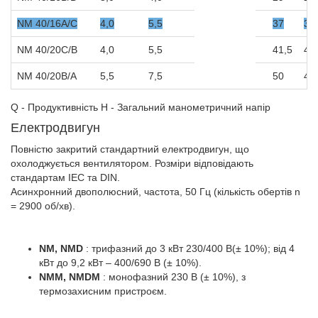
NM 40/16A/C
4,0
5,5
37
36
NM 40/20C/B
4,0
5,5
41,5
40
NM 40/20B/A
5,5
7,5
50
49
Q - Продуктивність H - Загальний манометричний напір
Електродвигун
Повністю закритий стандартний електродвигун, що
охолоджується вентилятором. Розміри відповідають
стандартам IEC та DIN.
Асинхронний двополюсний, частота, 50 Гц (кількість обертів n
= 2900 об/хв).
NM, NMD
: трифазний до 3 кВт 230/400 В(± 10%); від 4
кВт до 9,2 кВт – 400/690 В (± 10%).
NMM, NMDM
: монофазний 230 В (± 10%), з
термозахисним пристроєм.