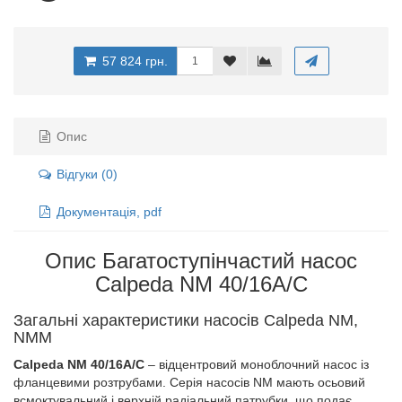
57 824 грн.
Опис
Відгуки (0)
Документація, pdf
Опис Багатоступінчастий насос
Calpeda NM 40/16A/C
Загальні характеристики насосів Calpeda NM,
NMM
Calpeda NM 40/16A/C
– відцентровий моноблочний насос із
фланцевими розтрубами. Серія насосів NM мають осьовий
всмоктувальний і верхній радіальний патрубки, що подає.