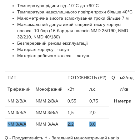
Температура рідини від -10°C до +90°C
Температура навколишнього повітря трохи більше 40°C
Манометрична висота всмоктування трохи більше 7 м
Максимальний допустимий кінцевий тиск у корпусі
насоса: 10 бар (16 бар для насосів NMD 25/190, NMD
32/210, NMD 40/180)
Безперервний режим експлуатації
Матеріал корпусу - чавун
Матеріал робочого колеса – латунь
ТИП
ПОТУЖНІСТЬ (P2)
Q
м3/год
Трифазний
Монофазний
кВт
л.с.
л/хв
NM 2/B/A
NMM 2/B/A
0,55
0,75
Н метри
NM 3/B/A
NMM 3/B/A
1,5
2,0
NM 3/A/A
NMM 3/A/A
2,2
3,0
Q - Продуктивність H - Загальний манометричний напір