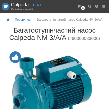
Calpeda.
in.ua
0
Офіційно в Україні
Поверхневі
Багатоступінчастий насос Calpeda NM 3/A/A
Багатоступінчастий насос
Calpeda NM 3/A/A
(#60000083000)