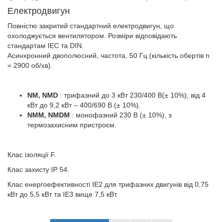
Електродвигун
Повністю закритий стандартний електродвигун, що
охолоджується вентилятором. Розміри відповідають
стандартам IEC та DIN.
Асинхронний двополюсний, частота, 50 Гц (кількість обертів n
= 2900 об/хв).
NM, NMD
: трифазний до 3 кВт 230/400 В(± 10%); від 4
кВт до 9,2 кВт – 400/690 В (± 10%).
NMM, NMDM
: монофазний 230 В (± 10%), з
термозахисним пристроєм.
Клас ізоляції F.
Клас захисту ІР 54.
Клас енергоефективності IE2 для трифазних двигунів від 0,75
кВт до 5,5 кВт та IE3 вище 7,5 кВт.