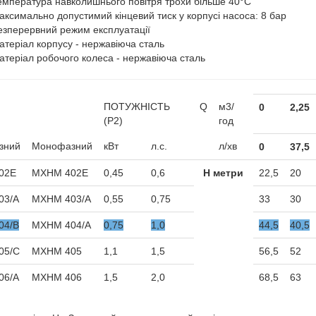
емпература навколишнього повітря трохи більше 40°C
аксимально допустимий кінцевий тиск у корпусі насоса: 8 бар
езперервний режим експлуатації
атеріал корпусу - нержавіюча сталь
атеріал робочого колеса - нержавіюча сталь
ПОТУЖНІСТЬ
Q
м3/
0
2,25
(P2)
год
зний
Монофазний
кВт
л.с.
л/хв
0
37,5
02E
MXHM 402E
0,45
0,6
Н метри
22,5
20
03/А
MXHM 403/А
0,55
0,75
33
30
04/В
MXHM 404/A
0,75
1,0
44,5
40,5
05/С
MXHM 405
1,1
1,5
56,5
52
06/А
MXHM 406
1,5
2,0
68,5
63