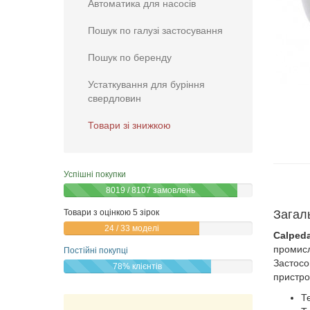
Автоматика для насосів
Пошук по галузі застосування
Пошук по беренду
Устаткування для буріння
свердловин
Товари зі знижкою
Успішні покупки
8019 / 8107 замовлень
Товари з оцінкою 5 зірок
Загал
24 / 33 моделі
Calped
промисл
Постійні покупці
Застосо
78% клієнтів
пристро
Т