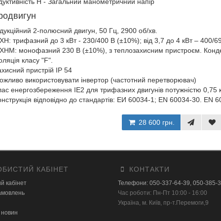
дуктивність H - Загальний манометричний напір
родвигун
ндукційний 2-полюсний двигун, 50 Гц, 2900 об/хв.
H: трифазний до 3 кВт - 230/400 В (±10%); від 3,7 до 4 кВт – 400/6
XHM: монофазний 230 В (±10%), з теплозахисним пристроєм. Конден
оляція класу "F".
ахисний пристрій IP 54
ожливо використовувати інвертор (частотний перетворювач)
лас енергозбереження IE2 для трифазних двигунів потужністю 0,75 к
онструкція відповідно до стандартів: ЕИ 60034-1; EN 60034-30. EN 
28 600 грн.
БИСТИЙ КАБІНЕТ
КОНТАКТИ
й кабінет
Телефони: 050-337-64-39, 050-385-
замовлень
Час роботи: Пн-Пт 10:00 - 16:00
Українa, м. Київ, пр-т.Перемоги,9
 новин