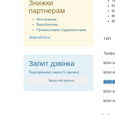
Т
Знижки
М
партнерам
Б
М
Монтажним;
М
Виробничим
;
Промисловим підприємствам
.
Звертайтесь!
ТИП
Трифа
Запит дзвінка
MXH 4
Перезвонимо через 5 хвилин|
MXH 4
Зворотній дзвінок
MXH 4
MXH 4
MXH 4