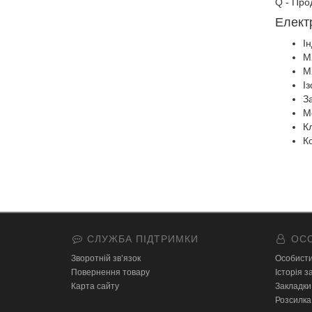
Q - Про
Елект
І
MX
M
Із
З
М
К
К
СЛУЖБА ПІДТРИМКИ
ОСО
Зворотній зв’язок
Особисти
Повернення товару
Історія 
Карта сайту
Закладки
Розсилка