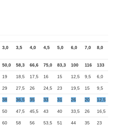
3,0
3,5
4,0
4,5
5,0
6,0
7,0
8,0
50,0
58,3
66,6
75,0
83,3
100
116
133
19
18,5
17,5
16
15
12,5
9,5
6,0
29
27,5
26
24,5
23
19,5
15
9,5
38
36,5
35
33
31
26
20
12,5
50
47,5
45,5
43
40
33,5
26
16,5
60
58
56
53,5
51
44
35
23