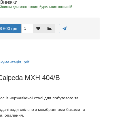
Знижки
Знижки для монтажних, бурильних компаній
8 600 грн.
кументація, pdf
 Calpeda MXH 404/B
с із нержавіючої сталі для побутового та
подачі води спільно з мембранними баками та
я, опалення.