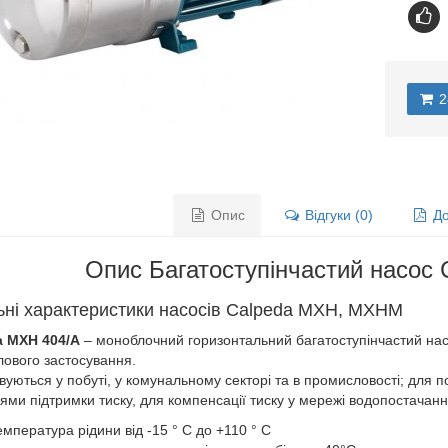
2
Опис
Відгуки (0)
До
Опис Багатоступінчастий насос
ьні характеристики насосів Calpeda MXH, MXHM
a MXH 404/A
– моноблочний горизонтальний багатоступінчастий насо
ового застосування.
вуються у побуті, у комунальному секторі та в промисловості; для 
ями підтримки тиску, для компенсації тиску у мережі водопостачанн
емпература рідини від -15 ° C до +110 ° C