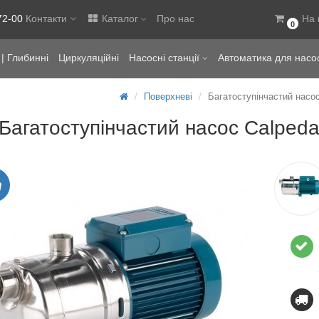
72-00
Контакти
Каталог
Про нас
На 
0
| Глибинні
Циркуляційні
Насосні станції
Автоматика для насо
Поверхневі
Багатоступінчастий насо
Багатоступінчастий насос Calpe