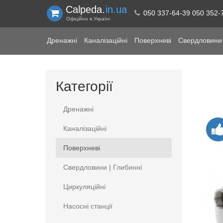
Calpeda.
in.ua
050 337-64-39 050 352-
Офіційно в Україні
Дренажні
Каналізаційні
Поверхневі
Свердловини 
Категорії
Дренажні
Каналізаційні
Поверхневі
Свердловини | Глибинні
Циркуляційні
Насосні станції