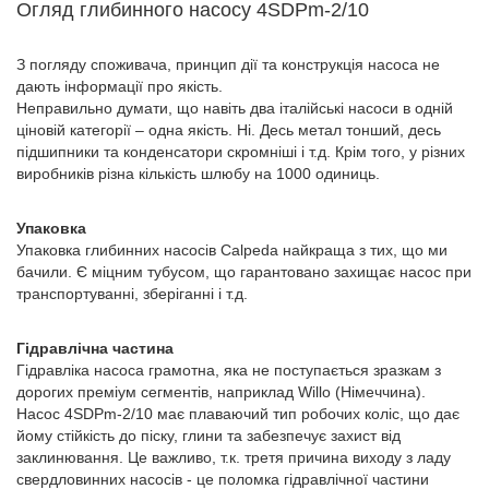
Огляд глибинного насосу 4SDPm-2/10
З погляду споживача, принцип дії та конструкція насоса не
дають інформації про якість.
Неправильно думати, що навіть два італійські насоси в одній
ціновій категорії – одна якість. Ні. Десь метал тонший, десь
підшипники та конденсатори скромніші і т.д. Крім того, у різних
виробників різна кількість шлюбу на 1000 одиниць.
Упаковка
Упаковка глибинних насосів Calpeda найкраща з тих, що ми
бачили. Є міцним тубусом, що гарантовано захищає насос при
транспортуванні, зберіганні і т.д.
Гідравлічна частина
Гідравліка насоса грамотна, яка не поступається зразкам з
дорогих преміум сегментів, наприклад Willo (Німеччина).
Насос 4SDPm-2/10 має плаваючий тип робочих коліс, що дає
йому стійкість до піску, глини та забезпечує захист від
заклинювання. Це важливо, т.к. третя причина виходу з ладу
свердловинних насосів - це поломка гідравлічної частини