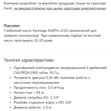
Компанія розробляє та виробляє продукцію тільки на території
Італії,
не використовуючи при цьому азіатських комплектуючих
.
Підсумки
Глибинний насос Калпеда 4SDPm-2/10 призначений для
тривалої експлуатації. При правильному підборі та монтажі
насос прослужить 15-20 років.
Технічні характеристики
Однофазний електродвигун занурювальний 4-дюймовий
CALPEDA 2900 об/хв, 50 Гц
Потужність двигуна 0,55 кВт, можлива робота з
частотним перетворювачем
Продуктивність max: 3,0 м³/год
Натиск max = 64 м
Діаметр патрубка (G): 1 1/4"
Різьбове з'єднання згідно з ISO 228
Довжина кабелю: 1,5 м