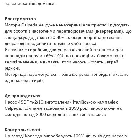
через механічні домішки.
Електромотор
Мотори Calpeda не дуже ненажерливі електрикою і підходять
для роботи з частотними перетворювачами (інвертерами), що
заощаджує додатково 30-40% електроенергії та дозволяє
дворазово продовжити термін служби насоса.
Як заявляє виробник, двигун розрахований із запасом для
перепадів напруги +6%/-10%, на практиці ми бачимо навіть
великі значення, а випадки, коли насоси «горять» вкрай
рідкісні.
Мотор, що перемотується - означає ремонтопридатний, а не
одноразовий виріб.
Де проводиться
Насос 4SDPm-2/10 виготовлений італійською кампанією
Calpeda. Компанія заснована в 1959 році, виробляючи на
сьогодні понад 2000 моделей різних типів насосів.
Контроль якості
На заводі Калпеда випробовують 100% двигунів для насосів.