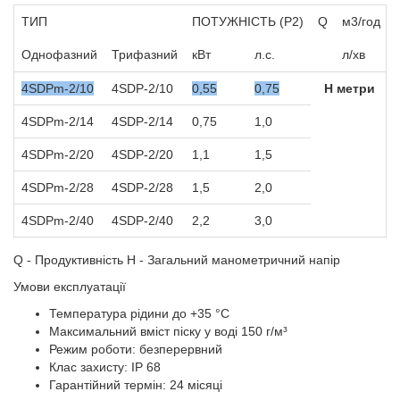
ТИП
ПОТУЖНІСТЬ (P2)
Q
м3/год
Однофазний
Трифазний
кВт
л.с.
л/хв
4SDPm-2/10
4SDP-2/10
0,55
0,75
Н метри
4SDPm-2/14
4SDP-2/14
0,75
1,0
4SDPm-2/20
4SDP-2/20
1,1
1,5
4SDPm-2/28
4SDP-2/28
1,5
2,0
4SDPm-2/40
4SDP-2/40
2,2
3,0
Q - Продуктивність H - Загальний манометричний напір
Умови експлуатації
Температура рідини до +35 °C
Максимальний вміст піску у воді 150 г/м³
Режим роботи: безперервний
Клас захисту: IP 68
Гарантійний термін: 24 місяці