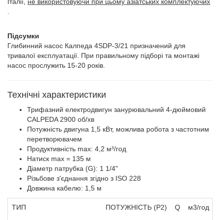
Італії,
не використовуючи при цьому азіатських комплектуючих
.
Підсумки
Глибинний насос Калпеда 4SDP-3/21 призначений для
тривалої експлуатації. При правильному підборі та монтажі
насос прослужить 15-20 років.
Технічні характеристики
Трифазний електродвигун занурювальний 4-дюймовий
CALPEDA 2900 об/хв
Потужність двигуна 1,5 кВт, можлива робота з частотним
перетворювачем
Продуктивність max: 4,2 м³/год
Натиск max = 135 м
Діаметр патрубка (G): 1 1/4"
Різьбове з'єднання згідно з ISO 228
Довжина кабелю: 1,5 м
ТИП
ПОТУЖНІСТЬ (P2)
Q
м3/год