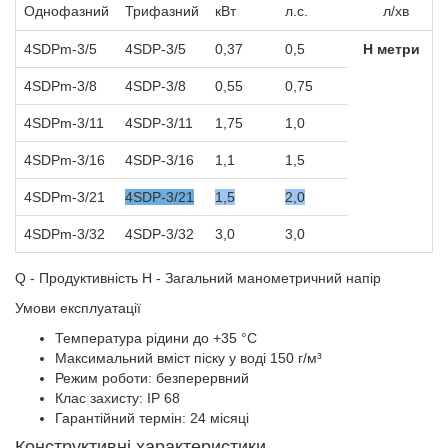
Однофазний
Трифазний
кВт
л.с.
л/хв
4SDPm-3/5
4SDP-3/5
0,37
0,5
Н метри
4SDPm-3/8
4SDP-3/8
0,55
0,75
4SDPm-3/11
4SDP-3/11
1,75
1,0
4SDPm-3/16
4SDP-3/16
1,1
1,5
4SDPm-3/21
4SDP-3/21
1,5
2,0
4SDPm-3/32
4SDP-3/32
3,0
3,0
Q - Продуктивність H - Загальний манометричний напір
Умови експлуатації
Температура рідини до +35 °C
Максимальний вміст піску у воді 150 г/м³
Режим роботи: безперервний
Клас захисту: IP 68
Гарантійний термін: 24 місяці
Конструктивні характеристики