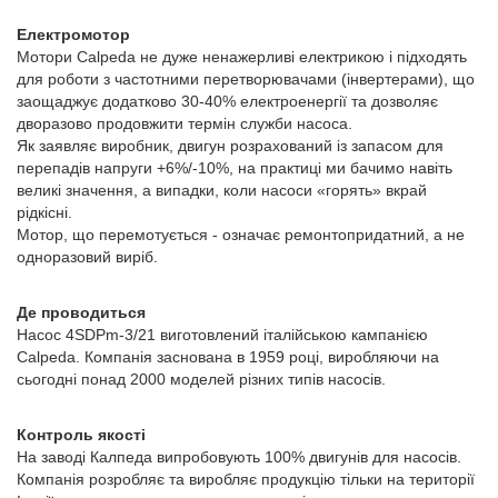
Електромотор
Мотори Calpeda не дуже ненажерливі електрикою і підходять
для роботи з частотними перетворювачами (інвертерами), що
заощаджує додатково 30-40% електроенергії та дозволяє
дворазово продовжити термін служби насоса.
Як заявляє виробник, двигун розрахований із запасом для
перепадів напруги +6%/-10%, на практиці ми бачимо навіть
великі значення, а випадки, коли насоси «горять» вкрай
рідкісні.
Мотор, що перемотується - означає ремонтопридатний, а не
одноразовий виріб.
Де проводиться
Насос 4SDPm-3/21 виготовлений італійською кампанією
Calpeda. Компанія заснована в 1959 році, виробляючи на
сьогодні понад 2000 моделей різних типів насосів.
Контроль якості
На заводі Калпеда випробовують 100% двигунів для насосів.
Компанія розробляє та виробляє продукцію тільки на території