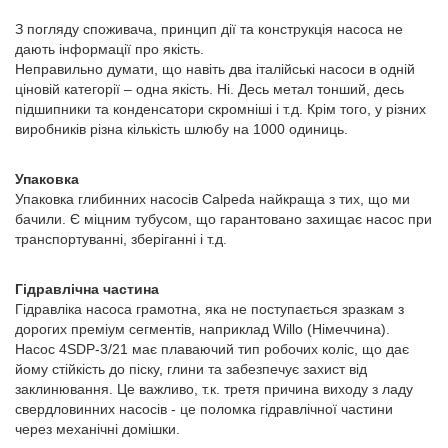
З погляду споживача, принцип дії та конструкція насоса не
дають інформації про якість.
Неправильно думати, що навіть два італійські насоси в одній
ціновій категорії – одна якість. Ні. Десь метал тонший, десь
підшипники та конденсатори скромніші і т.д. Крім того, у різних
виробників різна кількість шлюбу на 1000 одиниць.
Упаковка
Упаковка глибинних насосів Calpeda найкраща з тих, що ми
бачили. Є міцним тубусом, що гарантовано захищає насос при
транспортуванні, зберіганні і т.д.
Гідравлічна частина
Гідравліка насоса грамотна, яка не поступається зразкам з
дорогих преміум сегментів, наприклад Willo (Німеччина).
Насос 4SDP-3/21 має плаваючий тип робочих коліс, що дає
йому стійкість до піску, глини та забезпечує захист від
заклинювання. Це важливо, т.к. третя причина виходу з ладу
свердловинних насосів - це поломка гідравлічної частини
через механічні домішки.