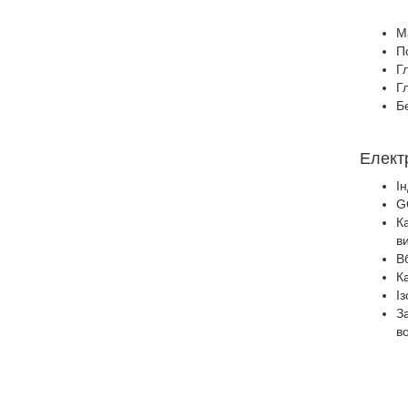
М
По
Г
Г
Б
Елект
І
G
К
в
В
К
Із
З
в