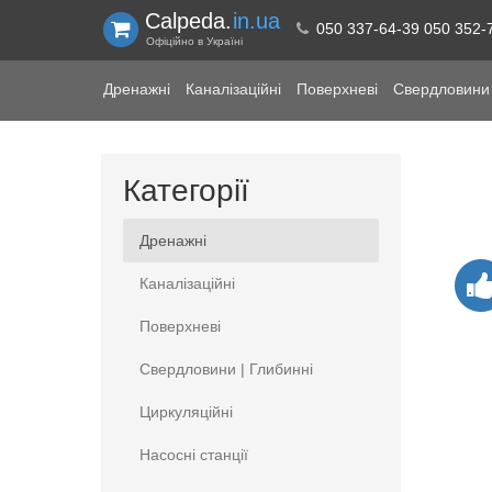
Calpeda.
in.ua
050 337-64-39 050 352-
Офіційно в Україні
Дренажні
Каналізаційні
Поверхневі
Свердловини 
Категорії
Дренажні
Каналізаційні
Поверхневі
Свердловини | Глибинні
Циркуляційні
Насосні станції