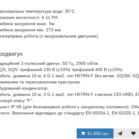
аксимальна температура води: 35°C.
казник кислотності: 6-11 РН.
либина занурення макс. 5м.
либина занурення мін. 273 мм.
езперервна робота (з занурювальним двигуном).
родвигун
ндукційний 2-полюсний двигун, 50 Гц, 2900 об/хв.
QS, GQV: трифазний 230 В (±10%) трифазний 400 В (±10%).
абель: довжина 10 м, 4 G 1 мм2, тип H07RN-F без вилки. GQSM, G
имикачем та термозахисним пристроєм.
будований конденсатор.
абель: довжина 10 м, 3 G 1 мм2, тип H07RN-F з вилкою CEI-UNEL 4
оляція класу "F".
ахист IP X8 (для безперервної роботи у зануреному положенні). Обм
ологи. Виконання відповідно до стандарту EN 60034-1; EN 60335-1, 
41 600 грн.