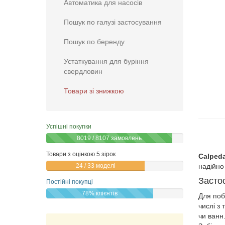
Автоматика для насосів
Пошук по галузі застосування
Пошук по беренду
Устаткування для буріння
свердловин
Товари зі знижкою
Успішні покупки
8019 / 8107 замовлень
Товари з оцінкою 5 зірок
Calped
24 / 33 моделі
надійно
Засто
Постійні покупці
78% клієнтів
Для поб
числі з
чи ванн