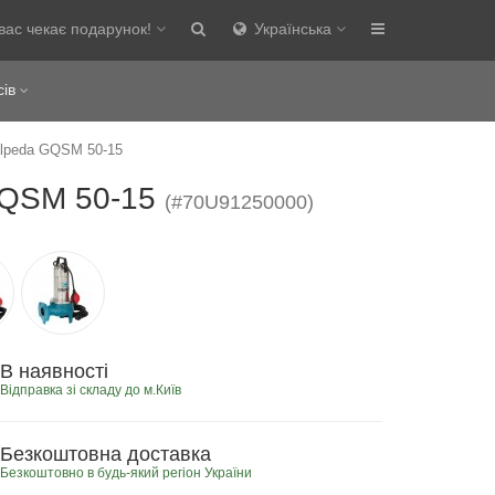
вас чекає подарунок!
Українська
сів
lpeda GQSM 50-15
GQSM 50-15
(#70U91250000)
В наявності
Відправка зі складу до м.Київ
Безкоштовна доставка
Безкоштовно в будь-який регіон України