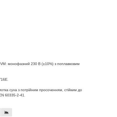
QVM: монофазний 230 В (±10%) з поплавковим
716E.
отка суха з потрійним просоченням, стійким до
EN 60335-2-41.