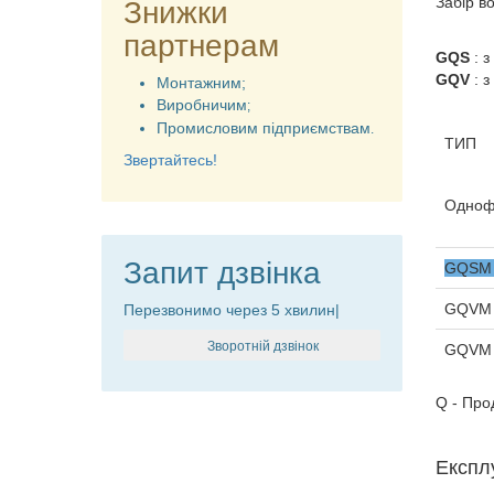
Забір во
Знижки
партнерам
GQS
: з
GQV
: з
Монтажним;
Виробничим
;
Промисловим підприємствам
.
ТИП
Звертайтесь!
Одноф
Запит дзвінка
GQSM 
GQVM 
Перезвонимо через 5 хвилин|
Зворотній дзвінок
GQVM 
Q - Про
Експл