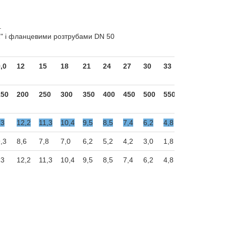
.
2" і фланцевими розтрубами DN 50
,0
12
15
18
21
24
27
30
33
36
150
200
250
300
350
400
450
500
550
600
13
12,2
11,3
10,4
9,5
8,5
7,4
6,2
4,8
3,5
,3
8,6
7,8
7,0
6,2
5,2
4,2
3,0
1,8
13
12,2
11,3
10,4
9,5
8,5
7,4
6,2
4,8
3,5