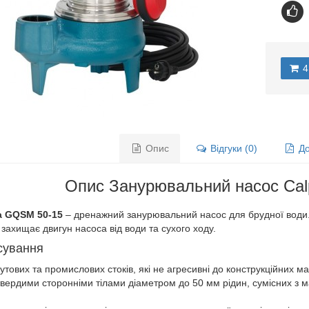
4
Опис
Відгуки (0)
До
Опис Занурювальний насос Ca
a GQSM 50-15
– дренажний занурювальний насос для брудної води.
 захищає двигун насоса від води та сухого ходу.
сування
утових та промислових стоків, які не агресивні до конструкційних ма
 твердими сторонніми тілами діаметром до 50 мм рідин, сумісних з
.