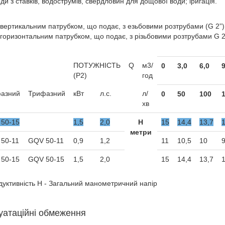
ди з ставків, водострумів, свердловин для дощової води; іригація.
 вертикальним патрубком, що подає, з езьбовими розтрубами (G 2”)
 горизонтальним патрубком, що подає, з різьбовими розтрубами G 
ПОТУЖНІСТЬ
Q
м3/
0
3,0
6,0
9
(P2)
год
азний
Трифазний
кВт
л.с.
л/
0
50
100
хв
50-15
1,5
2,0
Н
15
14,4
13,7
метри
50-11
GQV 50-11
0,9
1,2
11
10,5
10
9
50-15
GQV 50-15
1,5
2,0
15
14,4
13,7
дуктивність H - Загальний манометричний напір
уатаційні обмеження