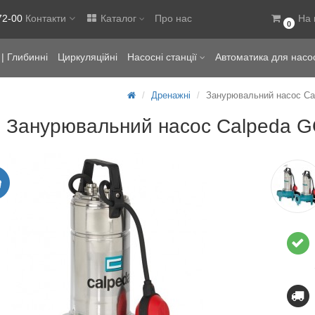
72-00
Контакти
Каталог
Про нас
На 
0
| Глибинні
Циркуляційні
Насосні станції
Автоматика для насо
Дренажні
Занурювальний насос Ca
Занурювальний насос Calpeda 