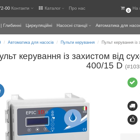
72-00
Контакти
Каталог
Про нас
На 
0
| Глибинні
Циркуляційні
Насосні станції
Автоматика для насо
Автоматика для насосів
Пульти керування
Пульт керування із 
ульт керування із захистом від сух
400/15 D
(#103