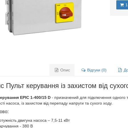
1
Опис
Відгуки (0)
До
с Пульт керування із захистом від сухого
ерування EPIC 1-400/15 D
- призначений для підключення одного т
ті насоса, із захистом від перепаду напруги та сухого ходу.
ово:
отужність двигуна насоса – 7,5-11 кВт
арчування - 380 В