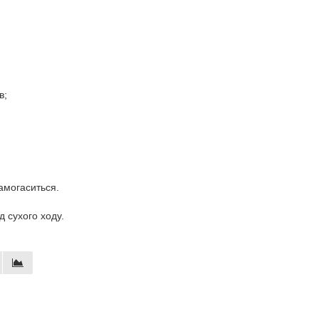
в;
амогаситься.
 сухого ходу.