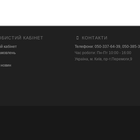
БИСТИЙ КАБІНЕТ
КОНТАКТИ
й кабінет
Телефони: 050-337-64-39, 050-385-
замовлень
Час роботи: Пн-Пт 10:00 - 16:00
Українa, м. Київ, пр-т.Перемоги,9
 новин