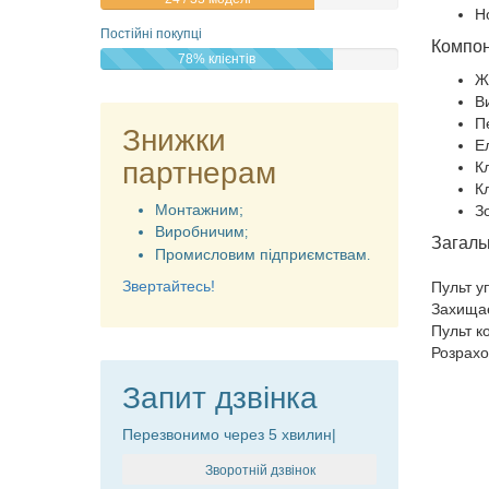
Н
Постійні покупці
Компон
78% клієнтів
Ж
В
П
Знижки
Е
партнерам
К
К
Монтажним;
З
Виробничим
;
Загаль
Промисловим підприємствам
.
Звертайтесь!
Пульт у
Захищає
Пульт к
Розрахо
Запит дзвінка
Перезвонимо через 5 хвилин|
Зворотній дзвінок