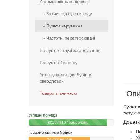
Автоматика для насосів
- Захист від сухого ходу
- Пульти керування
- Частотні перетворювачі
Пошук по галузі застосування
Пошук по беренду
Устаткування для буріння
свердловин
Опи
Товари зі знижкою
Пульт к
потужнос
Успішні покупки
Додатк
8019 / 8107 замовлень
П
Товари з оцінкою 5 зірок
Х
24 / 33 моделі