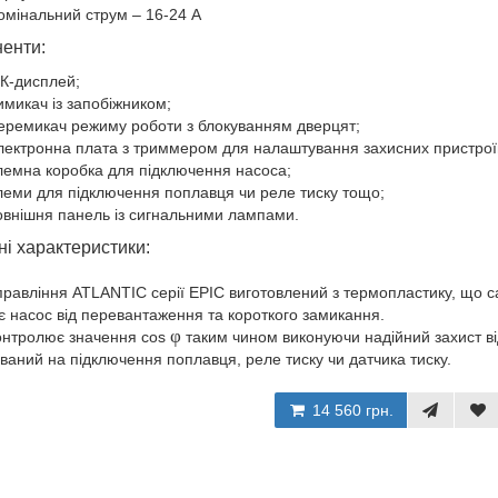
омінальний струм – 16-24 А
енти:
К-дисплей;
имикач із запобіжником;
еремикач режиму роботи з блокуванням дверцят;
лектронна плата з триммером для налаштування захисних пристрої
лемна коробка для підключення насоса;
леми для підключення поплавця чи реле тиску тощо;
овнішня панель із сигнальними лампами.
ні характеристики:
правління ATLANTIC серії EPIC виготовлений з термопластику, що с
 насос від перевантаження та короткого замикання.
φ
онтролює значення cos
таким чином виконуючи надійний захист від
ваний на підключення поплавця, реле тиску чи датчика тиску.
14 560 грн.