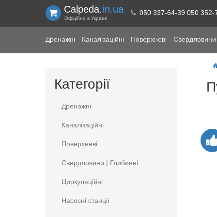
Calpeda.
in.ua
050 337-64-39 050 352-
Офіційно в Україні
Дренажні
Каналізаційні
Поверхневі
Свердловини 
Категорії
П
Дренажні
Каналізаційні
Поверхневі
Свердловини | Глибинні
Циркуляційні
Насосні станції